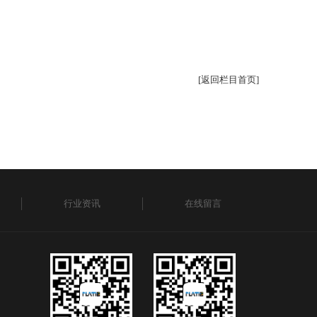
[返回栏目首页]
行业资讯
在线留言