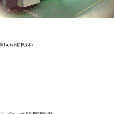
阴极和中心旋转阴极技术）
eCoatings®及这些结构的组合