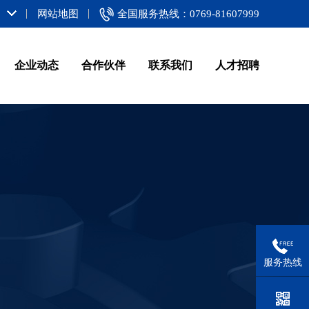
网站地图
全国服务热线：0769-81607999
企业动态
合作伙伴
联系我们
人才招聘
服务热线